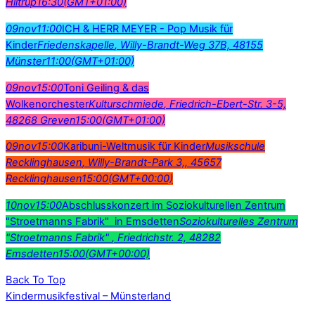
Hiltrup
16:30
(GMT+01:00)
09
nov
11:00
ICH & HERR MEYER - Pop Musik für
Kinder
Friedenskapelle
, Willy-Brandt-Weg 37B, 48155
Münster
11:00
(GMT+01:00)
09
nov
15:00
Toni Geiling & das
Wolkenorchester
Kulturschmiede
, Friedrich-Ebert-Str. 3-5,
48268 Greven
15:00
(GMT+01:00)
09
nov
15:00
Karibuni-Weltmusik für Kinder
Musikschule
Recklinghausen
, Willy-Brandt-Park 3,, 45657
Recklinghausen
15:00
(GMT+00:00)
10
nov
15:00
Abschlusskonzert im Soziokulturellen Zentrum
"Stroetmanns Fabrik" in Emsdetten
Soziokulturelles Zentrum
"Stroetmanns Fabrik"
, Friedrichstr. 2, 48282
Emsdetten
15:00
(GMT+00:00)
Back To Top
Kindermusikfestival – Münsterland