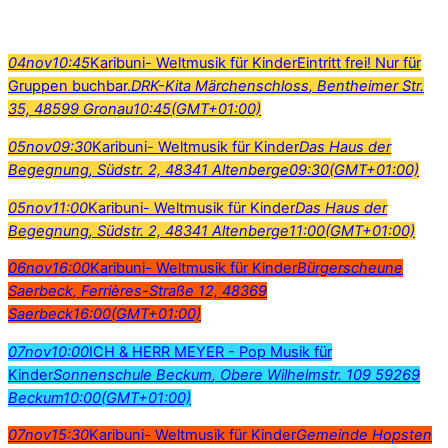
04
nov
10:45
Karibuni- Weltmusik für Kinder
Eintritt frei! Nur für
Gruppen buchbar.
DRK-Kita Märchenschloss
, Bentheimer Str.
35, 48599 Gronau
10:45
(GMT+01:00)
05
nov
09:30
Karibuni- Weltmusik für Kinder
Das Haus der
Begegnung
, Südstr. 2, 48341 Altenberge
09:30
(GMT+01:00)
05
nov
11:00
Karibuni- Weltmusik für Kinder
Das Haus der
Begegnung
, Südstr. 2, 48341 Altenberge
11:00
(GMT+01:00)
06
nov
16:00
Karibuni- Weltmusik für Kinder
Bürgerscheune
Saerbeck
, Ferrières-Straße 12, 48369
Saerbeck
16:00
(GMT+01:00)
07
nov
10:00
ICH & HERR MEYER - Pop Musik für
Kinder
Sonnenschule Beckum
, Obere Wilhelmstr. 109 59269
Beckum
10:00
(GMT+01:00)
07
nov
15:30
Karibuni- Weltmusik für Kinder
Gemeinde Hopsten