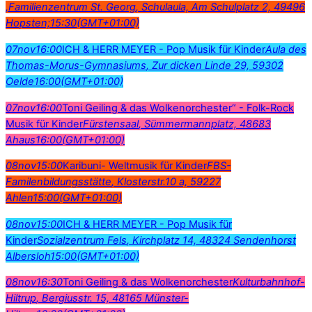
,Familienzentrum St. Georg
, Schulaula, Am Schulplatz 2, 49496
Hopsten;
15:30
(GMT+01:00)
07
nov
16:00
ICH & HERR MEYER - Pop Musik für Kinder
Aula des
Thomas-Morus-Gymnasiums
, Zur dicken Linde 29, 59302
Oelde
16:00
(GMT+01:00)
07
nov
16:00
Toni Geiling & das Wolkenorchester“ - Folk-Rock
Musik für Kinder
Fürstensaal
, Sümmermannplatz, 48683
Ahaus
16:00
(GMT+01:00)
08
nov
15:00
Karibuni- Weltmusik für Kinder
FBS-
Familenbildungsstätte
, Klosterstr.10 a, 59227
Ahlen
15:00
(GMT+01:00)
08
nov
15:00
ICH & HERR MEYER - Pop Musik für
Kinder
Sozialzentrum Fels
, Kirchplatz 14, 48324 Sendenhorst
Albersloh
15:00
(GMT+01:00)
08
nov
16:30
Toni Geiling & das Wolkenorchester
Kulturbahnhof-
Hiltrup
, Bergiusstr. 15, 48165 Münster-