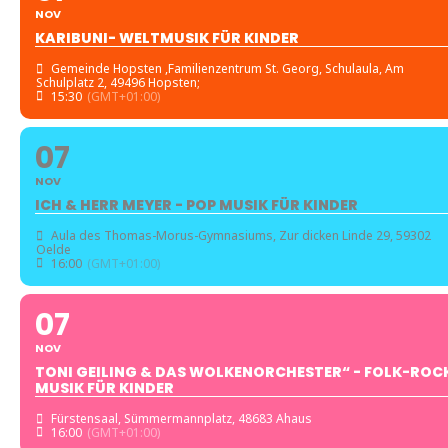
NOV
KARIBUNI- WELTMUSIK FÜR KINDER
Gemeinde Hopsten ,Familienzentrum St. Georg
, Schulaula, Am
Schulplatz 2, 49496 Hopsten;
15:30
(GMT+01:00)
07
NOV
ICH & HERR MEYER - POP MUSIK FÜR KINDER
Aula des Thomas-Morus-Gymnasiums
, Zur dicken Linde 29, 59302
Oelde
16:00
(GMT+01:00)
07
NOV
TONI GEILING & DAS WOLKENORCHESTER“ - FOLK-ROC
MUSIK FÜR KINDER
Fürstensaal
, Sümmermannplatz, 48683 Ahaus
16:00
(GMT+01:00)