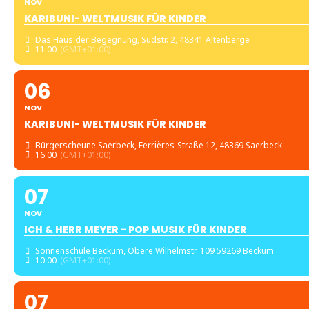
NOV
KARIBUNI- WELTMUSIK FÜR KINDER
Das Haus der Begegnung
, Südstr. 2, 48341 Altenberge
11:00
(GMT+01:00)
06
NOV
KARIBUNI- WELTMUSIK FÜR KINDER
Bürgerscheune Saerbeck
, Ferrières-Straße 12, 48369 Saerbeck
16:00
(GMT+01:00)
07
NOV
ICH & HERR MEYER - POP MUSIK FÜR KINDER
Sonnenschule Beckum
, Obere Wilhelmstr. 109 59269 Beckum
10:00
(GMT+01:00)
07