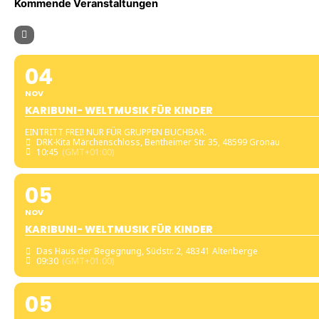
Kommende Veranstaltungen
04
NOV
KARIBUNI- WELTMUSIK FÜR KINDER
EINTRITT FREI! NUR FÜR GRUPPEN BUCHBAR.
DRK-Kita Märchenschloss
, Bentheimer Str. 35, 48599 Gronau
10:45
(GMT+01:00)
05
NOV
KARIBUNI- WELTMUSIK FÜR KINDER
Das Haus der Begegnung
, Südstr. 2, 48341 Altenberge
09:30
(GMT+01:00)
05