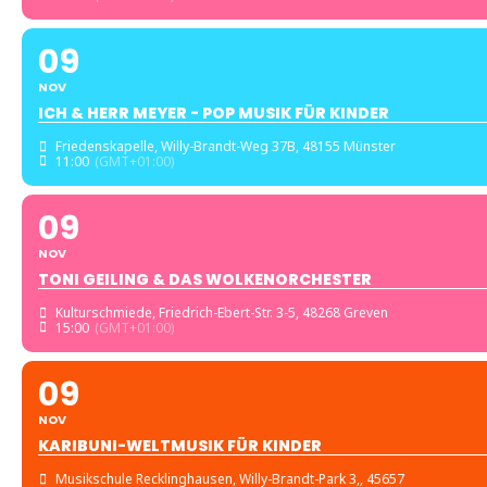
09
NOV
ICH & HERR MEYER - POP MUSIK FÜR KINDER
Friedenskapelle
, Willy-Brandt-Weg 37B, 48155 Münster
11:00
(GMT+01:00)
09
NOV
TONI GEILING & DAS WOLKENORCHESTER
Kulturschmiede
, Friedrich-Ebert-Str. 3-5, 48268 Greven
15:00
(GMT+01:00)
09
NOV
KARIBUNI-WELTMUSIK FÜR KINDER
Musikschule Recklinghausen
, Willy-Brandt-Park 3,, 45657