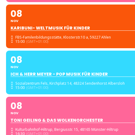
08
NOV
KARIBUNI- WELTMUSIK FÜR KINDER
FBS-Familenbildungsstätte
, Klosterstr.10 a, 59227 Ahlen
15:00
(GMT+01:00)
08
NOV
ICH & HERR MEYER - POP MUSIK FÜR KINDER
Sozialzentrum Fels
, Kirchplatz 14, 48324 Sendenhorst Albersloh
15:00
(GMT+01:00)
08
NOV
TONI GEILING & DAS WOLKENORCHESTER
Kulturbahnhof-Hiltrup
, Bergiusstr. 15, 48165 Münster-Hiltrup
16:30
(GMT+01:00)