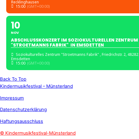
Recklinghausen
15:00
(GMT+00:00)
10
NOV
ABSCHLUSSKONZERT IM SOZIOKULTURELLEN ZENTRUM
"STROETMANNS FABRIK" IN EMSDETTEN
Soziokulturelles Zentrum "Stroetmanns Fabrik"
, Friedrichstr. 2, 48282
Emsdetten
15:00
(GMT+00:00)
Back To Top
Kindermusikfestival – Münsterland
Impressum
Datenschutzerklärung
Haftungsausschluss
© Kindermusikfestival-Münsterland