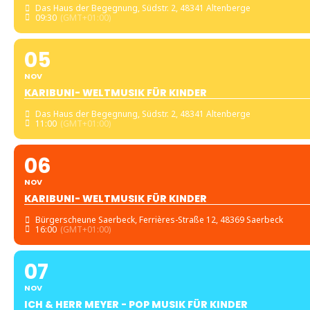
Das Haus der Begegnung
, Südstr. 2, 48341 Altenberge
09:30
(GMT+01:00)
05
NOV
KARIBUNI- WELTMUSIK FÜR KINDER
Das Haus der Begegnung
, Südstr. 2, 48341 Altenberge
11:00
(GMT+01:00)
06
NOV
KARIBUNI- WELTMUSIK FÜR KINDER
Bürgerscheune Saerbeck
, Ferrières-Straße 12, 48369 Saerbeck
16:00
(GMT+01:00)
07
NOV
ICH & HERR MEYER - POP MUSIK FÜR KINDER