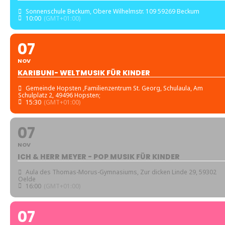
Sonnenschule Beckum
, Obere Wilhelmstr. 109 59269 Beckum
10:00
(GMT+01:00)
07
NOV
KARIBUNI- WELTMUSIK FÜR KINDER
Gemeinde Hopsten ,Familienzentrum St. Georg
, Schulaula, Am
Schulplatz 2, 49496 Hopsten;
15:30
(GMT+01:00)
07
NOV
ICH & HERR MEYER - POP MUSIK FÜR KINDER
Aula des Thomas-Morus-Gymnasiums
, Zur dicken Linde 29, 59302
Oelde
16:00
(GMT+01:00)
07