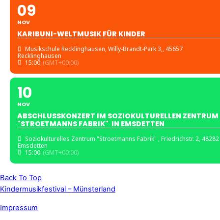
09
NOV
KARIBUNI-WELTMUSIK FÜR KINDER
Musikschule Recklinghausen
, Willy-Brandt-Park 3,, 45657
Recklinghausen
15:00
(GMT+00:00)
10
NOV
ABSCHLUSSKONZERT IM SOZIOKULTURELLEN ZENTRUM
"STROETMANNS FABRIK" IN EMSDETTEN
Soziokulturelles Zentrum "Stroetmanns Fabrik"
, Friedrichstr. 2, 48282
Emsdetten
15:00
(GMT+00:00)
Back To Top
Kindermusikfestival – Münsterland
Impressum