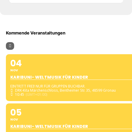
Kommende Veranstaltungen
04
NOV
KARIBUNI- WELTMUSIK FÜR KINDER
EINTRITT FREI! NUR FÜR GRUPPEN BUCHBAR.
DRK-Kita Märchenschloss
, Bentheimer Str. 35, 48599 Gronau
10:45
(GMT+01:00)
05
NOV
KARIBUNI- WELTMUSIK FÜR KINDER