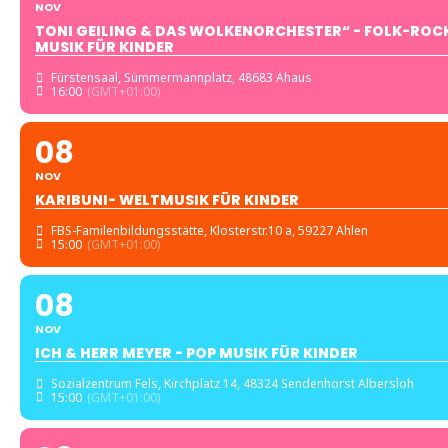
NOV
TONI GEILING & DAS WOLKENORCHESTER“ - FOLK-ROC
MUSIK FÜR KINDER
Fürstensaal
, Sümmermannplatz, 48683 Ahaus
16:00
(GMT+01:00)
08
NOV
KARIBUNI- WELTMUSIK FÜR KINDER
FBS-Familenbildungsstätte
, Klosterstr.10 a, 59227 Ahlen
15:00
(GMT+01:00)
08
NOV
ICH & HERR MEYER - POP MUSIK FÜR KINDER
Sozialzentrum Fels
, Kirchplatz 14, 48324 Sendenhorst Albersloh
15:00
(GMT+01:00)