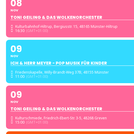
08
NOV
TONI GEILING & DAS WOLKENORCHESTER
Kulturbahnhof-Hiltrup
, Bergiusstr. 15, 48165 Münster-Hiltrup
16:30
(GMT+01:00)
09
NOV
ICH & HERR MEYER - POP MUSIK FÜR KINDER
Friedenskapelle
, Willy-Brandt-Weg 37B, 48155 Münster
11:00
(GMT+01:00)
09
NOV
TONI GEILING & DAS WOLKENORCHESTER
Kulturschmiede
, Friedrich-Ebert-Str. 3-5, 48268 Greven
15:00
(GMT+01:00)