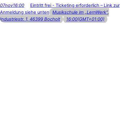
07
nov
16:00
Eintritt frei - Ticketing erforderlich – Link zur
Anmeldung siehe unten
Musikschule im „LernWerk“
,
Industriestr. 1, 46399 Bocholt
16:00
(GMT+01:00)